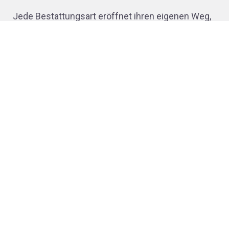
Jede Bestattungsart eröffnet ihren eigenen Weg,
mit Verlust und Erinnerung umzugehen. Ob
traditionelle Erdbestattung, Feuerbestattung,
Waldbestattung oder moderne Alternativen –
gemeinsam finden wir den passenden Rahmen.
Bestattungsarten ansehen
Schritt für Schritt